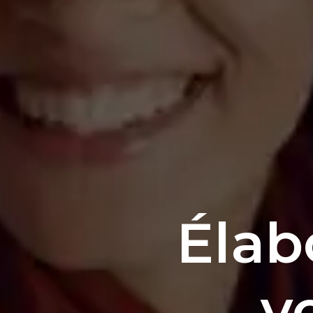
Élab
v