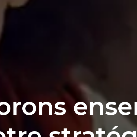
orons ens
otre stratég