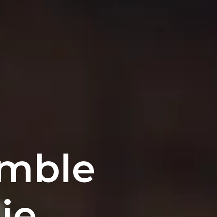
emble
ie